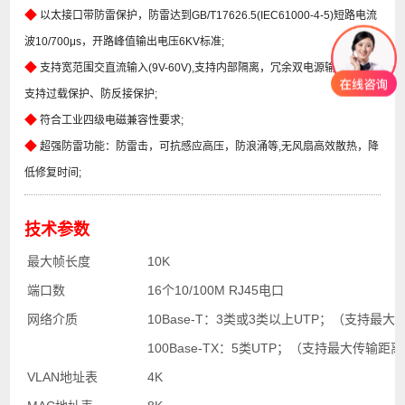
◆
以太接口带防雷保护，防雷达到GB/T17626.5(IEC61000-4-5)短路电流
波10/700μs，开路峰值输出电压6KV标准;
◆
支持宽范围交直流输入(9V-60V),支持内部隔离，冗余双电源输入,电源
支持过载保护、防反接保护;
◆
符合工业四级电磁兼容性要求;
◆
超强防雷功能：防雷击，可抗感应高压，防浪涌等,无风扇高效散热，降
低修复时间;
技术参数
最大帧长度
10K
端口数
16个10/100M RJ45电口
网络介质
10Base-T：3类或3类以上UTP；（支持最大
100Base-TX：5类UTP；（支持最大传输距离
VLAN地址表
4K