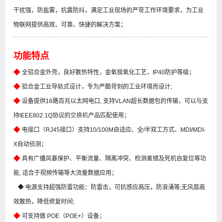
干扰强，防盐雾，抗震防抖，满足工业现场的严苛工作环境要求，为工业
物联网提供高效、可靠、快捷的解决方案；
功能特点
◆
全铝合金外壳，良好散热特性，金氧极氧化工艺，IP40防护等级；
◆
铝合金工业导轨式设计，专为严酷苛刻的工业环境而设计;
◆
设备提供16路百兆以太网电口, 支持VLAN超长数据包的传输，可以与支
持IEEE802.1Q协议的
交换机
产品匹配使用；
◆
电接口（RJ45接口）支持10/100M自适应、全/半双工方式、MDI/MDI-
X自动侦测；
◆
具有广播风暴保护、平衡流量、隔离冲突、检测差错及死机自复位等功
能, 适合于视频传输等大流量数据应用；
◆ 电源支持超强防雷功能：防雷击，可抗感应高压，防浪涌等;无风扇高
效散热，降低修复时间;
◆
可支持做 POE（POE+）设备；