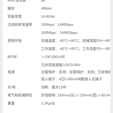
MAC地址表
8K
缓存
4Mbits
背板带宽
14.8Gbit
过滤和转发速率
10Mbps：14880pps
100Mbps：148800pps
使用环境
存储温度：-40℃～85℃；存储湿度0％～90
工作温度：-40℃～85℃；工作湿度0％～90
MTBF
＞100,000小时
冗余双电源输入DC9-60V
电源
过载保护：支持；反接保护：支持；冗余保护
接入端子：4芯5.08mm间距插入式端子
功 耗
功耗：最大12W
电气和机械特性
外观结构: 133mm(长) x 120mm(宽) x 50.0m
重量
1.2Kg/台